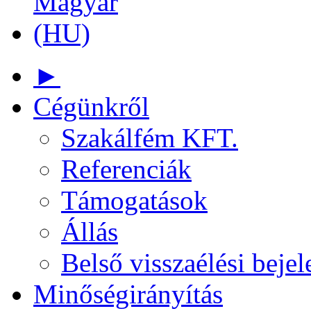
►
Cégünkről
Szakálfém KFT.
Referenciák
Támogatások
Állás
Belső visszaélési bejel
Minőségirányítás