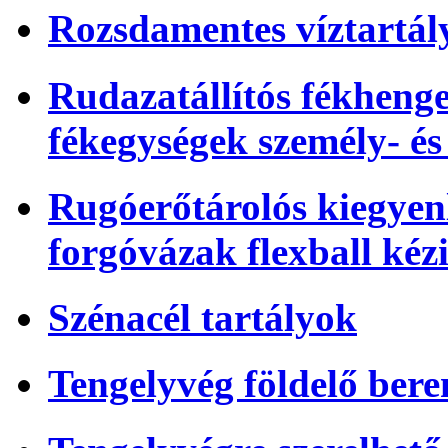
Rozsdamentes víztartál
Rudazatállítós fékhenger
fékegységek személy- é
Rugóerőtárolós kiegyenl
forgóvázak flexball kéz
Szénacél tartályok
Tengelyvég földelő bere