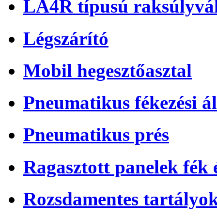
LA4R típusú raksúlyvá
Légszárító
Mobil hegesztőasztal
Pneumatikus fékezési ál
Pneumatikus prés
Ragasztott panelek fék
Rozsdamentes tartályo