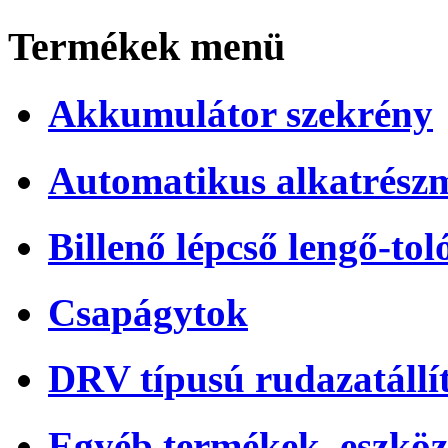
Termékek menü
Akkumulátor szekrény
Automatikus alkatrész
Billenő lépcső lengő-tol
Csapágytok
DRV típusú rudazatállí
Egyéb termékek, eszköz