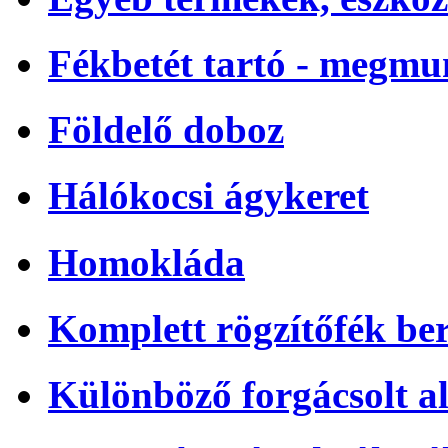
Fékbetét tartó - megmu
Földelő doboz
Hálókocsi ágykeret
Homokláda
Komplett rögzítőfék be
Különböző forgácsolt a