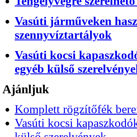
Tengelyvégre szerelhető
Vasúti járműveken hasz
szennyvíztartályok
Vasúti kocsi kapaszkod
egyéb külső szerelvénye
Ajánljuk
Komplett rögzítőfék ber
Vasúti kocsi kapaszkodó
külső szerelvények