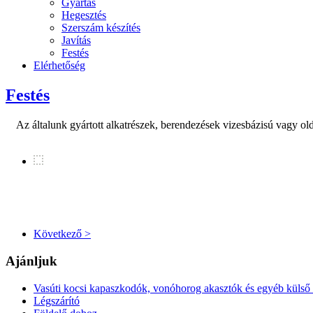
Gyártás
Hegesztés
Szerszám készítés
Javítás
Festés
Elérhetőség
Festés
Az általunk gyártott alkatrészek, berendezések vizesbázisú vagy oldó
Következő >
Ajánljuk
Vasúti kocsi kapaszkodók, vonóhorog akasztók és egyéb külső
Légszárító