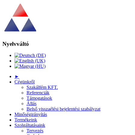
Nyelvváltó
►
Cégünkről
Szakálfém KFT.
Referenciák
Támogatások
Állás
Belső visszaélési bejelentési szabályzat
Minőségirányítás
Termékeink
Szolgáltatásaink
Tervezés