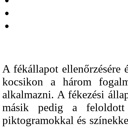
A fékállapot ellenőrzésére é
kocsikon a három fogalmú
alkalmazni. A fékezési álla
másik pedig a feloldott 
piktogramokkal és színekkel