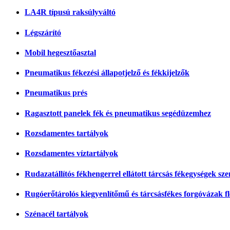
LA4R típusú raksúlyváltó
Légszárító
Mobil hegesztőasztal
Pneumatikus fékezési állapotjelző és fékkijelzők
Pneumatikus prés
Ragasztott panelek fék és pneumatikus segédüzemhez
Rozsdamentes tartályok
Rozsdamentes víztartályok
Rudazatállítós fékhengerrel ellátott tárcsás fékegységek s
Rugóerőtárolós kiegyenlítőmű és tárcsásfékes forgóvázak f
Szénacél tartályok