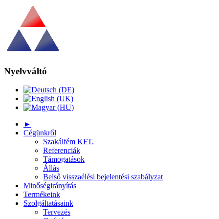
Nyelvváltó
►
Cégünkről
Szakálfém KFT.
Referenciák
Támogatások
Állás
Belső visszaélési bejelentési szabályzat
Minőségirányítás
Termékeink
Szolgáltatásaink
Tervezés