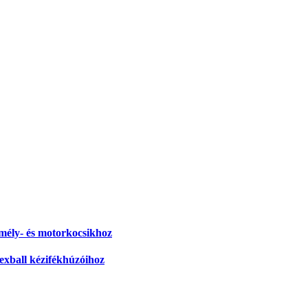
zemély- és motorkocsikhoz
lexball kézifékhúzóihoz