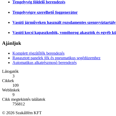
Tengelyvég földelő berendezés
Tengelyvégre szerelhető foggenerátor
Vasúti járműveken használt rozsdamentes szennyvíztartál
Vasúti kocsi kapaszkodók, vonóhorog akasztók és egyéb kü
Ajánljuk
Komplett rögzítőfék berendezés
Ragasztott panelek fék és pneumatikus segédüzemhez
Automatikus alkatrészmosó berendezés
Látogatók
3
Cikkek
109
Weblinkek
9
Cikk megtekintés találatok
756812
© 2026 Szakálfém KFT