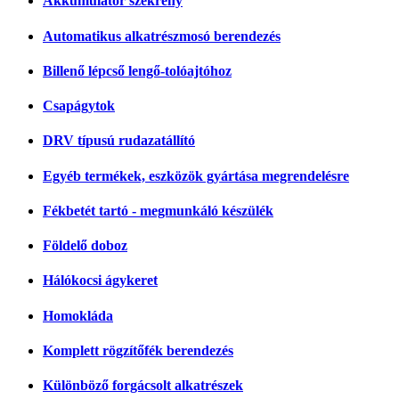
Akkumulátor szekrény
Automatikus alkatrészmosó berendezés
Billenő lépcső lengő-tolóajtóhoz
Csapágytok
DRV típusú rudazatállító
Egyéb termékek, eszközök gyártása megrendelésre
Fékbetét tartó - megmunkáló készülék
Földelő doboz
Hálókocsi ágykeret
Homokláda
Komplett rögzítőfék berendezés
Különböző forgácsolt alkatrészek