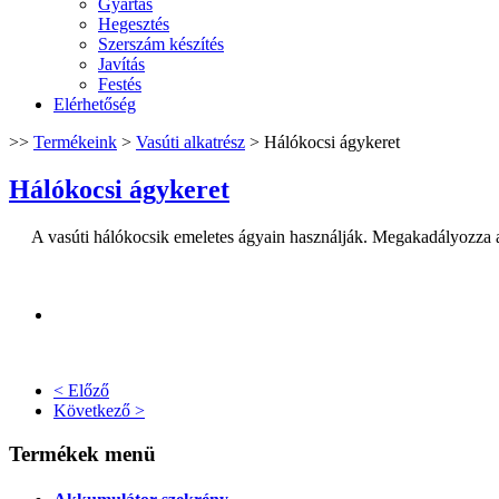
Gyártás
Hegesztés
Szerszám készítés
Javítás
Festés
Elérhetőség
>>
Termékeink
>
Vasúti alkatrész
>
Hálókocsi ágykeret
Hálókocsi ágykeret
A vasúti hálókocsik emeletes ágyain használják. Megakadályozza az ut
< Előző
Következő >
Termékek menü