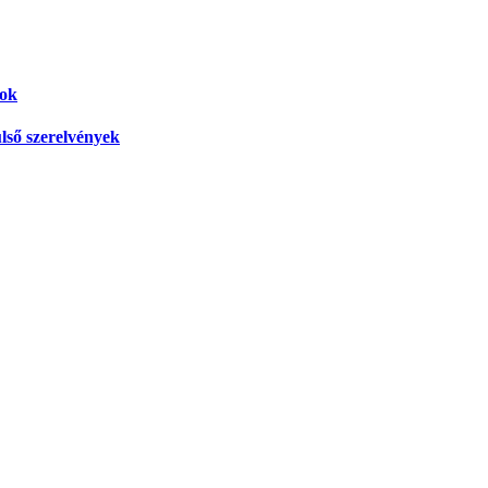
yok
lső szerelvények