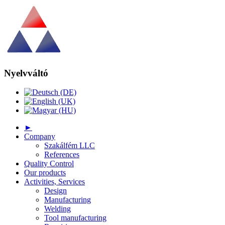
Nyelvváltó
►
Company
Szakálfém LLC
References
Quality Control
Our products
Activities, Services
Design
Manufacturing
Welding
Tool manufacturing